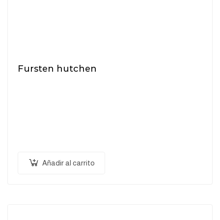
Fursten hutchen
$
18.30
Pellentesque habitant morbi tristique senectus et
netus et malesuada fames ac turpis egestas.
Vestibulum tortor quam, feugiat vitae, ultricies eget,
tempor sit amet, ante. Donec eu libero sit amet…
Añadir al carrito