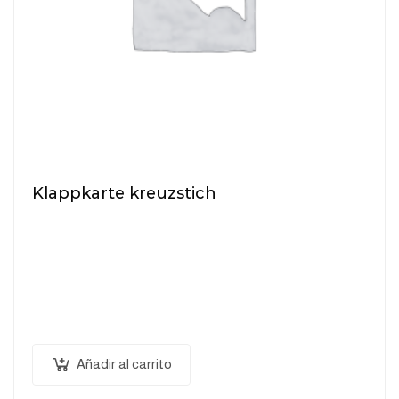
Klappkarte kreuzstich
$
35.40
Pellentesque habitant morbi tristique senectus et
netus et malesuada fames ac turpis egestas.
Vestibulum tortor quam, feugiat vitae, ultricies eget,
tempor sit amet, ante. Donec eu libero sit amet…
Añadir al carrito