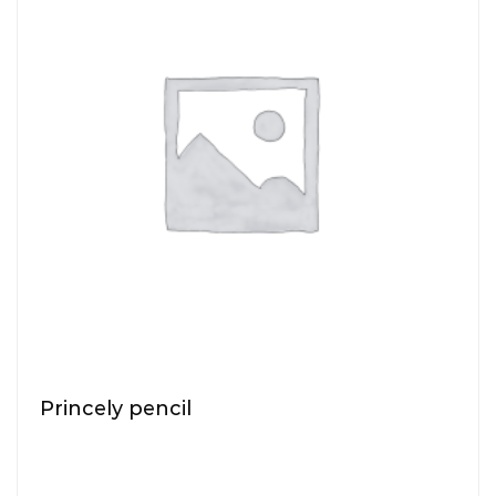
Princely pencil
$
35.00