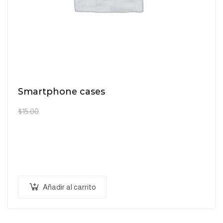
Smartphone cases
$
15.00
$
12.00
Pellentesque habitant morbi tristique senectus et
netus et malesuada fames ac turpis egestas.
Vestibulum tortor quam, feugiat vitae, ultricies eget,
tempor sit amet, ante. Donec eu libero sit amet…
Añadir al carrito