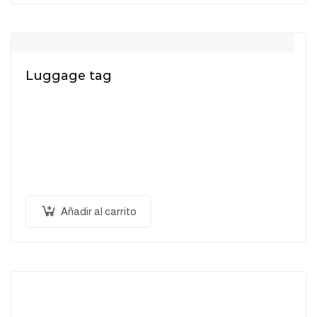
Luggage tag
$
9.60
Pellentesque habitant morbi tristique senectus et
netus et malesuada fames ac turpis egestas.
Vestibulum tortor quam, feugiat vitae, ultricies eget,
tempor sit amet, ante. Donec eu libero sit amet…
Añadir al carrito