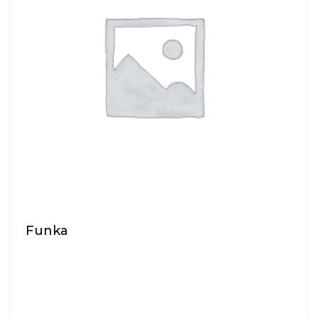
Funka
$
11.80
Pellentesque habitant morbi tristique senectus et
netus et malesuada fames ac turpis egestas.